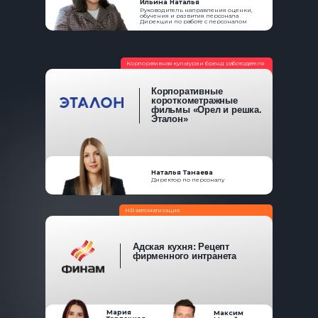
Ильина Наталья
Руководитель направления оценки,
обучения и развития персонала
Дирекции по работе с персоналом
Корпоративная культура и бренд работодателя
Корпоративные
короткометражные
фильмы «Орел и решка.
Эталон»
Наталья Танаева
Директор по персоналу
HR автоматизация
Адская кухня: Рецепт
фирменного интранета
Мария
Максим