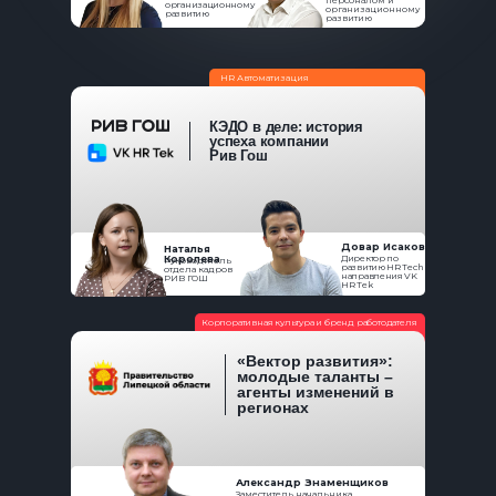
персоналом и
организационному
организационному
развитию
развитию
HR Автоматизация
КЭДО в деле: история
успеха компании
Рив Гош
Довар Исаков
Наталья
Королева
Директор по
Руководитель
развитию HR Tech
отдела кадров
направления VK
РИВ ГОШ
HR Tek
Корпоративная культура и бренд работодателя
«Вектор развития»:
молодые таланты –
агенты изменений в
регионах
Александр Знаменщиков
Заместитель начальника