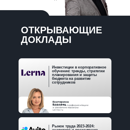
ОТКРЫВАЮЩИЕ
ДОКЛАДЫ
Инвестиции в корпоративное
обучение: тренды, стратегии
планирования и защиты
бюджета на развитие
сотрудников
Екатерина
Боровец
Эксперт по профориентации
и развитию карьеры
Lerna.ru
Рынок труда 2023-2024:
аналитика и восходящие