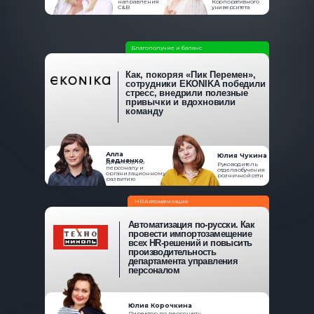
направления
Корпоративного
C&B
университета
Благополучие и баланс
Как, покоряя «Пик Перемен»,
сотрудники EKONIKA победили
стресс, внедрили полезные
привычки и вдохновили
команду
Алла
Юлия Чукина
Бедненко
Директор по
Руководитель
персоналу и
отдела обучения
организационному
розничной сети
развитию
HR Автоматизация
Автоматизация по-русски. Как
провести импортозамещение
всех HR-решений и повысить
производительность
департамента управления
персоналом
Юлия Корочкина
Директор по персоналу