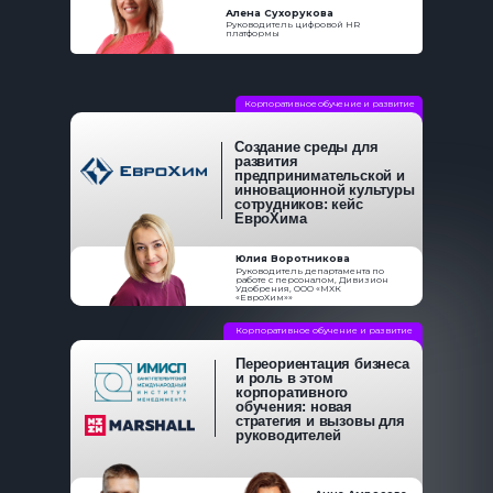
Алена Сухорукова
Руководитель цифровой HR
платформы
Корпоративное обучение и развитие
Создание среды для
развития
предпринимательской и
инновационной культуры
сотрудников: кейс
ЕвроХима
Юлия Воротникова
Руководитель департамента по
работе с персоналом, Дивизион
Удобрения, ООО «МХК
«ЕвроХим»»
Корпоративное обучение и развитие
Переориентация бизнеса
и роль в этом
корпоративного
обучения: новая
стратегия и вызовы для
руководителей