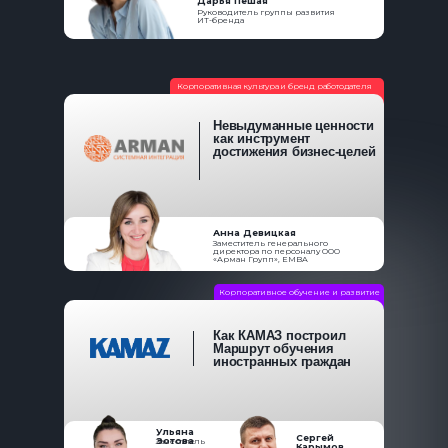
Дарья Пешая
Руководитель группы развития
ИТ-бренда
Корпоративная культура и бренд работодателя
Невыдуманные ценности
как инструмент
достижения бизнес-целей
Анна Девицкая
Заместитель генерального
директора по персоналу ООО
«Арман Групп», EMBA
Корпоративное обучение и развитие
Как КАМАЗ построил
Маршрут обучения
иностранных граждан
Ульяна
Сергей
Зотова
Заместитель
Карымов