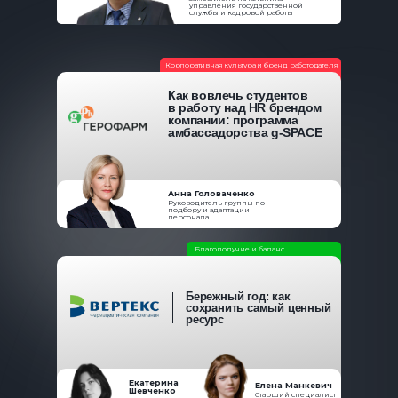
управления государственной
службы и кадровой работы
Корпоративная культура и бренд работодателя
Как вовлечь студентов
в работу над HR брендом
компании: программа
амбассадорства g-SPACE
Анна Головаченко
Руководитель группы по
подбору и адаптации
персонала
Благополучие и баланс
Бережный год: как
сохранить самый ценный
ресурс
Екатерина
Елена Манкевич
Шевченко
Старший специалист