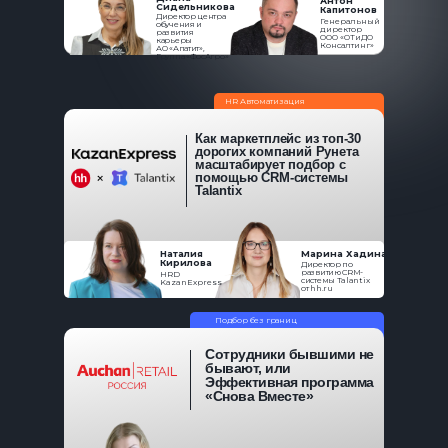
Антон
Сидельникова
Капитонов
Директор центра
Генеральный
обучения и
директор
развития
ООО «ОТиДО
карьеры
Консалтинг»
АО «Апатит»,
Группа «ФосАгро»
HR Автоматизация
Как маркетплейс из топ-30
дорогих компаний Рунета
масштабирует подбор c
помощью CRM-системы
Talantix
Наталия
Марина Хадина
Кирилова
Директор по
развитию CRM-
HRD
системы Talantix
KazanExpress
от hh.ru
Подбор без границ
Сотрудники бывшими не
бывают, или
Эффективная программа
«Снова Вместе»