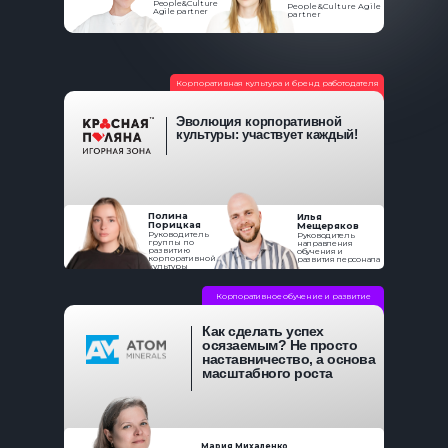
People&Culture
People&Culture Agile
Agile partner
partner
Корпоративная культура и бренд работодателя
Эволюция корпоративной
культуры: участвует каждый!
Полина
Илья
Порицкая
Мещеряков
Руководитель
Руководитель
группы по
направления
развитию
обучения и
корпоративной
развития персонала
культуры
Корпоративное обучение и развитие
Как сделать успех
осязаемым? Не просто
наставничество, а основа
масштабного роста
Мария Михаленко