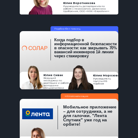
Юлия Воротникова
Руководитель департамента по
работе с персоналом, Дивизион
Удобрения, ООО «МХК «ЕвроХим»»
Подбор без границ
Когда подбор в
информационной безопасности
в опасности: как закрывать 70%
вакансий инженеров 1й линии
через стажировку
Юлия Сивак
Юлия Морозова
Ведущий
Руководитель
менеджер по
группы ИБ
адаптации и работе с
подбора
молодыми
специалистами
HR Автоматизация
Мобильное приложение
– для сотрудника, а не
для галочки. "Лента
Спутник" уже год на
орбите!