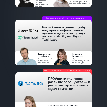
Руководитель
по продвижению
центра
бренда работодателя
привлечения
талантов
Корпоративное обучение и развитие
Как за 2 часа обучить службу
поддержки, отфильтровать
лучших и пустить на горячую
линию. Кейс Яндекс Еда x
Teachbase
Владимир
Марина
Щербаков
Минеева
Генeральный
Руководитель
директор
сектора обучения
Teachbase
Яндекс Еда
Корпоративная культура и бренд работодателя
ПРОАктивисты: через
развитие сообщества — к
решению стратегических
задач компании
Светлана Масленникова