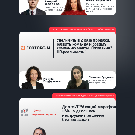
Анна Амросова
Андрей
Федоров
Директор по
персоналу компании
Декан, Бизнес-
MARSHALL (Корона
школа ИМИСП
Авто)
Корпоративная культура и бренд работодателя
Увеличить в 2 раза продажи,
развить команду и создать
компанию мечты. Ожидания?
HR-реальность!
Ульяна Гулуева
Ирина
Ведущий менеджер
Горбунова
HRBP
по персоналу
Корпоративная культура и бренд работодателя
ДолгоИГРАющий марафон
«Мы в деле» как
инструмент решения
бизнес-задач