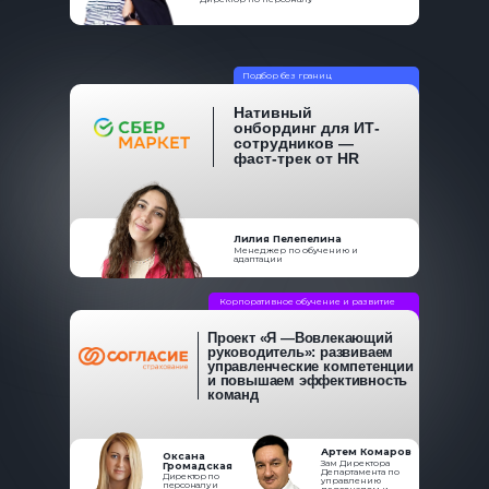
Подбор без границ
Нативный
онбординг для ИТ-
сотрудников —
фаст-трек от HR
Лилия Пелепелина
Менеджер по обучению и
адаптации
Корпоративное обучение и развитие
Проект «Я —Вовлекающий
руководитель»: развиваем
управленческие компетенции
и повышаем эффективность
команд
Артем Комаров
Оксана
Зам Директора
Громадская
Департамента по
Директор по
управлению
персоналу и