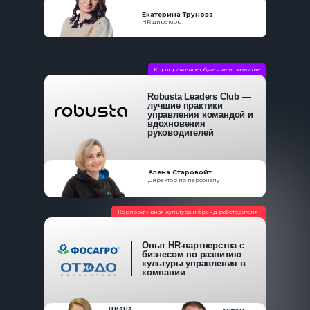
Екатерина Трунова
HR директор
Корпоративное обучение и развитие
Robusta Leaders Club —
лучшие практики
управления командой и
вдохновения
руководителей
Алёна Старовойт
Директор по персоналу
Корпоративная культура и бренд работодателя
Опыт HR-партнерства с
бизнесом по развитию
культуры управления в
компании
Диана