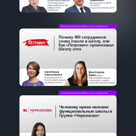
директора завода
Директор
по персоналу
ассоциации ДПО
Автомобильный
«МЦПК
завод ПАО
машиностроения»
«КАМАЗ»
Корпоративное обучение и развитие
Почему 400 сотрудников
снова пошли в школу, или
Как «Петрович» организовал
Школу опта
Светлана
Виктория
Секоненко
Ткач
Менеджер
Руководитель
образовательных
Корпоративного
проектов, лидер
университета
проекта «Школа опта»
Корпоративное обучение и развитие
Человеку нужен человек:
функциональные школы в
Группе «Черкизово»