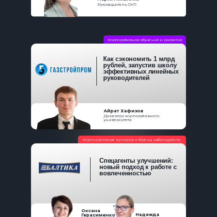
Руководитель ОУП
Корпоративное обучение и развитие
Как сэкономить 1 млрд
рублей, запустив школу
эффективных линейных
руководителей
Айрат Хафизов
Директор корпоративного
университета
Корпоративная культура и бренд работодателя
Спецагенты улучшений:
новый подход к работе с
вовлеченностью
Оксана
Надежда
Герасименко