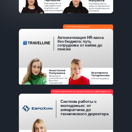
Тарлецкая
Мануйлов
Руководитель
Руководитель
направления
отдела развития
внутренних
корпоративного
коммуникаций
Портала
HR Автоматизация
Автоматизация HR-хаоса
без бюджета: путь
сотрудника от найма до
пенсии
Анастасия
Екатерина
Полушина
Татаринова
Ведущий
специалист по
HR-менеджер
бизнес-
процессам
Корпоративная культура и бренд работодателя
Система работы с
молодежью: от
аппаратчика до
технического директора