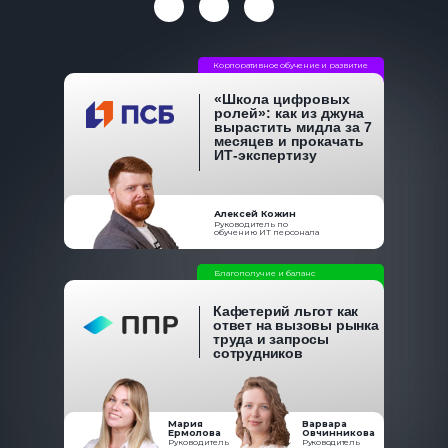
Корпоративное обучение и развитие
«Школа цифровых
ролей»: как из джуна
вырастить мидла за 7
месяцев и прокачать
ИТ-экспертизу
Алексей Кожин
Руководитель по
обучению ИТ персонала
Благополучие и баланс
Кафетерий льгот как
ответ на вызовы рынка
труда и запросы
сотрудников
Мария
Варвара
Ермолова
Овчинникова
Руководитель
Руководитель