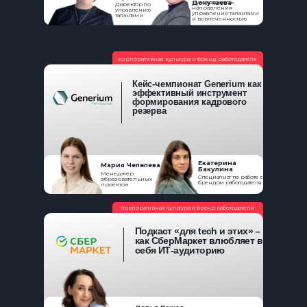
Руководитель
Докучаева
Директор по
направления
управлению
управления талантами
талантами
и вовлеченностью
Корпоративная культура и бренд работодателя
Кейс-чемпионат Generium как
эффективный инструмент
формирования кадрового
резерва
Екатерина
Мария Чепелева
Бакулина
Менеджер
Специалист по работе с
образовательных
брендом работодателя
проектов
Корпоративная культура и бренд работодателя
Подкаст «для tech и этих» –
как СберМаркет влюбляет в
себя ИТ-аудиторию