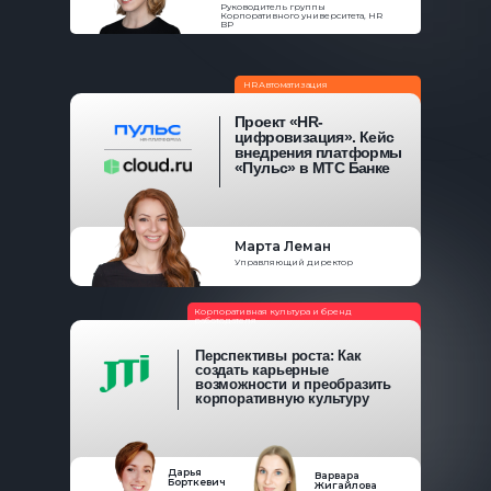
Руководитель группы
Корпоративного университета, HR
BP
HR Автоматизация
Проект «HR-
цифровизация». Кейс
внедрения платформы
«Пульс» в МТС Банке
Марта Леман
Управляющий директор
Корпоративная культура и бренд
работодателя
Перспективы роста: Как
создать карьерные
возможности и преобразить
корпоративную культуру
Дарья
Варвара
Борткевич
Жигайлова