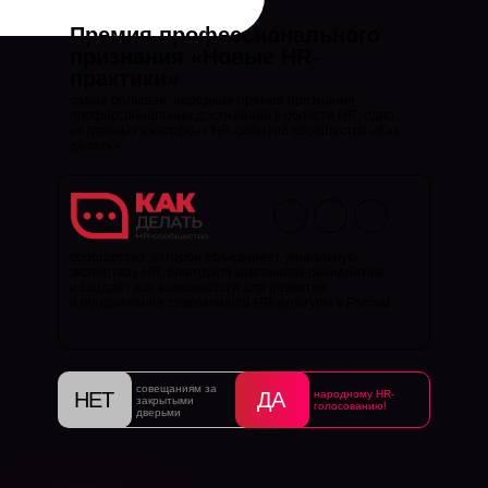
Премия профессионального
признания «Новые HR-
практики»
самая большая, народная премия признания
профессиональных достижений в области HR, одно
из главных ежегодных HR-событий сообщества «Как
делать»
сообщество, которое объединяет уникальную
экспертизу HR, благодаря компаниям-резидентам,
и создаёт все возможности для развития
и продвижения современной HR-культуры в России
совещаниям за
НЕТ
ДА
народному HR-
закрытыми
голосованию!
дверьми